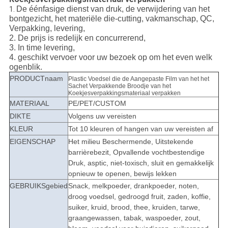
De éénfasige dienst van druk, de verwijdering van het
1.
bontgezicht, het materiële die-cutting, vakmanschap, QC,
Verpakking, levering,
2. De prijs is redelijk en concurrerend,
3. In time levering,
4. geschikt vervoer voor uw bezoek op om het even welk
ogenblik.
PRODUCTnaam
Plastic Voedsel die de Aangepaste Film van het het
Sachet Verpakkende Broodje van het
Koekjesverpakkingsmateriaal verpakken
MATERIAAL
PE/PET/CUSTOM
DIKTE
Volgens uw vereisten
KLEUR
Tot 10 kleuren of hangen van uw vereisten af
EIGENSCHAP
Het milieu Beschermende, Uitstekende
barrièrebezit, Opvallende vochtbestendige
Druk, asptic, niet-toxisch, sluit en gemakkelijk
opnieuw te openen, bewijs lekken
GEBRUIKSgebied
Snack, melkpoeder, drankpoeder, noten,
droog voedsel, gedroogd fruit, zaden, koffie,
suiker, kruid, brood, thee, kruiden, tarwe,
graangewassen, tabak, waspoeder, zout,