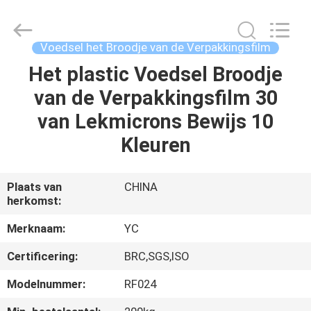
Yucai
Color
Printing
Co.,
Ltd..
Voedsel het Broodje van de Verpakkingsfilm
All
Rights
Het plastic Voedsel Broodje
HUIS
Reserved.
van de Verpakkingsfilm 30
PRODUCTEN
van Lekmicrons Bewijs 10
Kleuren
ONGEVEER
ONS
Plaats van
CHINA
herkomst:
FABRIEKSREIS
Merknaam:
YC
Certificering:
BRC,SGS,ISO
KWALITEITSCONTROLE
Modelnummer:
RF024