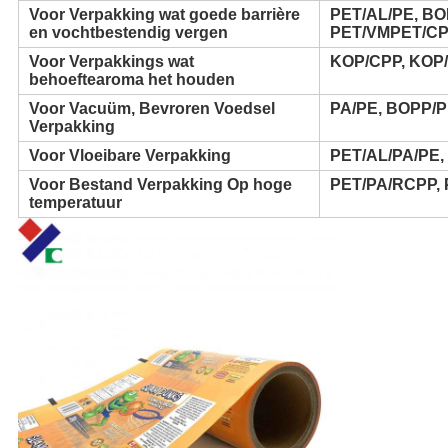
Voor Verpakking wat goede barrière
PET/AL/PE, BO
en vochtbestendig vergen
PET/VMPET/CP
Voor Verpakkings wat
KOP/CPP, KOP/
behoeftearoma het houden
Voor Vacuüm, Bevroren Voedsel
PA/PE, BOPP/
Verpakking
Voor Vloeibare Verpakking
PET/AL/PA/PE,
Voor Bestand Verpakking Op hoge
PET/PA/RCPP,
temperatuur