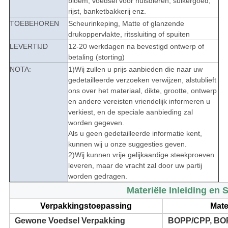
bloem, voedsel voor huisdieren, suikergoed,
rijst, banketbakkerij enz.
TOEBEHOREN
Scheurinkeping, Matte of glanzende
drukoppervlakte, ritssluiting of spuiten
LEVERTIJD
12-20 werkdagen na bevestigd ontwerp of
betaling (storting)
NOTA:
1)Wij zullen u prijs aanbieden die naar uw
gedetailleerde verzoeken verwijzen, alstublieft
ons over het materiaal, dikte, grootte, ontwerp
en andere vereisten vriendelijk informeren u
verkiest, en de speciale aanbieding zal
worden gegeven.
Als u geen gedetailleerde informatie kent,
kunnen wij u onze suggesties geven.
2)Wij kunnen vrije gelijkaardige steekproeven
leveren, maar de vracht zal door uw partij
worden gedragen.
Materiële Inleiding en 
Verpakkingstoepassing
Mate
Gewone Voedsel Verpakking
BOPP/CPP, BO