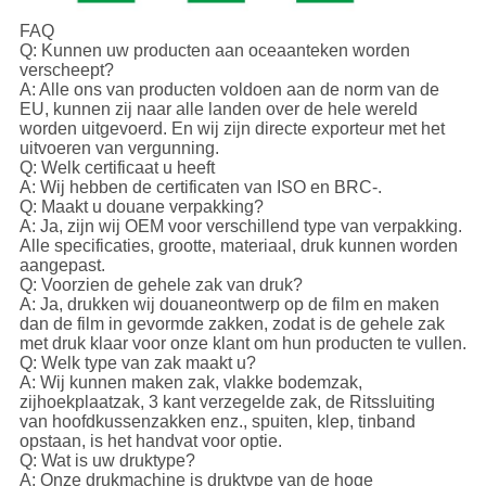
FAQ
Q: Kunnen uw producten aan oceaanteken worden
verscheept?
A: Alle ons van producten voldoen aan de norm van de
EU, kunnen zij naar alle landen over de hele wereld
worden uitgevoerd. En wij zijn directe exporteur met het
uitvoeren van vergunning.
Q: Welk certificaat u heeft
A: Wij hebben de certificaten van ISO en BRC-.
Q: Maakt u douane verpakking?
A: Ja, zijn wij OEM voor verschillend type van verpakking.
Alle specificaties, grootte, materiaal, druk kunnen worden
aangepast.
Q: Voorzien de gehele zak van druk?
A: Ja, drukken wij douaneontwerp op de film en maken
dan de film in gevormde zakken, zodat is de gehele zak
met druk klaar voor onze klant om hun producten te vullen.
Q: Welk type van zak maakt u?
A: Wij kunnen maken zak, vlakke bodemzak,
zijhoekplaatzak, 3 kant verzegelde zak, de Ritssluiting
van hoofdkussenzakken enz., spuiten, klep, tinband
opstaan, is het handvat voor optie.
Q: Wat is uw druktype?
A: Onze drukmachine is druktype van de hoge