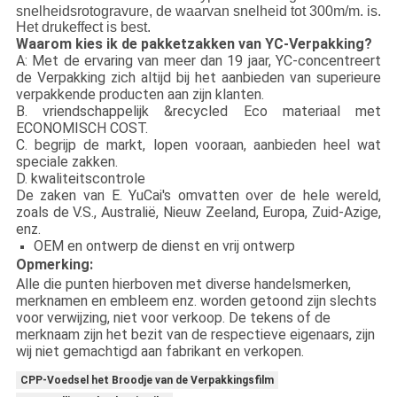
snelheidsrotogravure, de waarvan snelheid tot 300m/m. is.
Het drukeffect is best.
Waarom kies ik de pakketzakken van YC-Verpakking?
A: Met de ervaring van meer dan 19 jaar, YC-concentreert
de Verpakking zich altijd bij het aanbieden van superieure
verpakkende producten aan zijn klanten.
B. vriendschappelijk &recycled Eco materiaal met
ECONOMISCH COST.
C. begrijp de markt, lopen vooraan, aanbieden heel wat
speciale zakken.
D. kwaliteitscontrole
De zaken van E. YuCai's omvatten over de hele wereld,
zoals de V.S., Australië, Nieuw Zeeland, Europa, Zuid-Azige,
enz.
OEM en ontwerp de dienst en vrij ontwerp
Opmerking:
Alle die punten hierboven met diverse handelsmerken,
merknamen en embleem enz. worden getoond zijn slechts
voor verwijzing, niet voor verkoop. De tekens of de
merknaam zijn het bezit van de respectieve eigenaars, zijn
wij niet gemachtigd aan fabrikant en verkopen.
CPP-Voedsel het Broodje van de Verpakkingsfilm