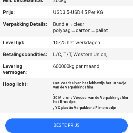
Min. bestelaantal:
200kg
CONTACTEER
ONS
Prijs:
USD3.5-USD4.5 Per KG
Verpakking Details:
Bundle→clear
polybag→carton→pallet
VERZOEK
OM
Levertijd:
15-25 het werkdagen
EEN
Betalingscondities:
L/C, T/T, Western Union,
CITAAT
Levering
600000kg per maand
vermogen:
SITEMAP
Hoog licht:
Het Voedsel van het lekbewijs het Broodje
van de Verpakkingsfilm
,
30 Microns Voedsel van de Verpakkingsfilm
PRIVACY
het Broodjes
,
YC plastic Verpakkend Filmbroodje
POLICY
BESTE PRIJS