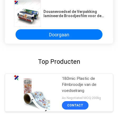
Douanevoedsel de Verpakking
lamineerde Broodjesfilm voor de
Aluminiumfoliefilm die van het
Koekjes Plastic Huisdier wordt
gedrukt
Doorgaan
Top Producten
180mic Plastic de
Filmbroodje van de
voedselrang
As Negotiated MOQ:200kg
CONTACT