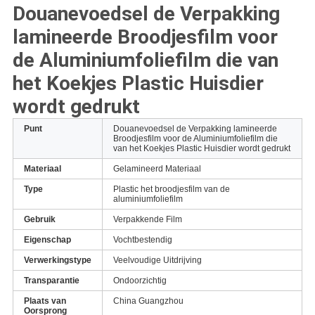
Douanevoedsel de Verpakking
lamineerde Broodjesfilm voor
de Aluminiumfoliefilm die van
het Koekjes Plastic Huisdier
wordt gedrukt
Punt
Douanevoedsel de Verpakking lamineerde
Broodjesfilm voor de Aluminiumfoliefilm die
van het Koekjes Plastic Huisdier wordt gedrukt
Materiaal
Gelamineerd Materiaal
Type
Plastic het broodjesfilm van de
aluminiumfoliefilm
Gebruik
Verpakkende Film
Eigenschap
Vochtbestendig
Verwerkingstype
Veelvoudige Uitdrijving
Transparantie
Ondoorzichtig
Plaats van
China Guangzhou
Oorsprong