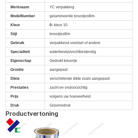
Merknaam
YC verpakking
ModelNumber
gelamineerde broodjesfilm
Kleur
0-
kleur 10
Stijl
broodjesfilm
Gebruik
verpakkend voedsel of andere
Specialiteit
waterbewijs/vochtbestendig
Eigenschap
Gedrukt kleurrijk
Grootte
aangepast
Dikte
verschillende dikte zoals aangepast
Prestaties
zacht en ondoorzichtig
Prijs
volgens uw hoeveelheid
Druk
Gravnredruk
Productvertoning