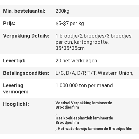
CONTACTEER
Min. bestelaantal:
200kg
ONS
Prijs:
$5-$7 per kg
VERZOEK
Verpakking Details:
1 broodje/2 broodjes/3 broodjes
per ctn, kartongrootte:
OM
35*35*35cm
EEN
Levertijd:
20 het werkdagen
CITAAT
Betalingscondities:
L/C, D/A, D/P, T/T, Western Union,
SITEMAP
Levering
1.000.000 ton per maand
vermogen:
PRIVACY
Hoog licht:
Voedsel Verpakking lamineerde
Broodjesfilm
,
POLICY
Het koekjesplastiek lamineerde
Broodjesfilm
,
Het waterbewijs lamineerde Broodjesfilm