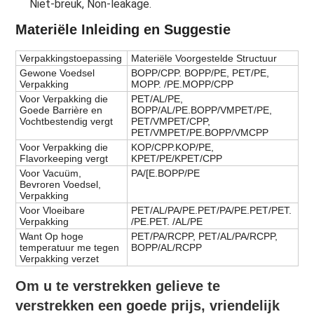
Niet-breuk, Non-leakage.
Materiële Inleiding en Suggestie
Verpakkingstoepassing
Materiële Voorgestelde Structuur
Gewone Voedsel
BOPP/CPP. BOPP/PE, PET/PE,
Verpakking
MOPP. /PE.MOPP/CPP
Voor Verpakking die
PET/AL/PE,
Goede Barrière en
BOPP/AL/PE.BOPP/VMPET/PE,
Vochtbestendig vergt
PET/VMPET/CPP,
PET/VMPET/PE.BOPP/VMCPP
Voor Verpakking die
KOP/CPP.KOP/PE,
Flavorkeeping vergt
KPET/PE/KPET/CPP
Voor Vacuüm,
PA/[E.BOPP/PE
Bevroren Voedsel,
Verpakking
Voor Vloeibare
PET/AL/PA/PE.PET/PA/PE.PET/PET.
Verpakking
/PE.PET. /AL/PE
Want Op hoge
PET/PA/RCPP, PET/AL/PA/RCPP,
temperatuur me tegen
BOPP/AL/RCPP
Verpakking verzet
Om u te verstrekken gelieve te 
verstrekken een goede prijs, vriendelijk 