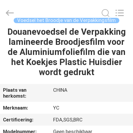
Yucai
Color
Printing
Co.,
Ltd..
Voedsel het Broodje van de Verpakkingsfilm
All
Rights
Douanevoedsel de Verpakking
HUIS
Reserved.
lamineerde Broodjesfilm voor
PRODUCTEN
de Aluminiumfoliefilm die van
het Koekjes Plastic Huisdier
ONGEVEER
wordt gedrukt
ONS
Plaats van
CHINA
herkomst:
FABRIEKSREIS
Merknaam:
YC
KWALITEITSCONTROLE
Certificering:
FDA,SGS,BRC
Modelnummer:
Geen beschikbaar