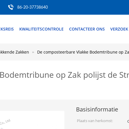
86-20-37738640
EKSREIS
KWALITEITSCONTROLE
CONTACTEER ONS
VERZOEK
akkende Zakken
De composteerbare Vlakke Bodemtribune op Zak 
odemtribune op Zak polijst de St
Basisinformatie
Plaats van herkomst: