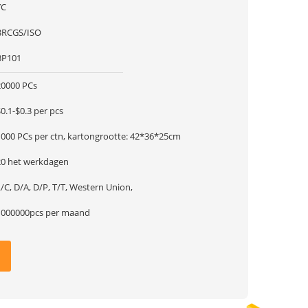
YC
BRCGS/ISO
BP101
20000 PCs
0.1-$0.3 per pcs
1000 PCs per ctn, kartongrootte: 42*36*25cm
20 het werkdagen
/C, D/A, D/P, T/T, Western Union,
1000000pcs per maand