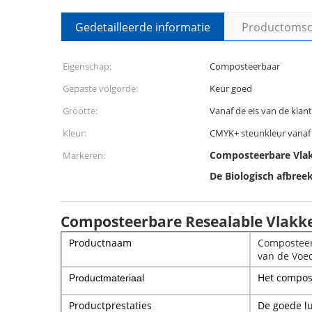
Gedetailleerde informatie
Productomsch
Eigenschap:
Composteerbaar
Gepaste volgorde:
Keur goed
Grootte:
Vanaf de eis van de klant
Kleur:
CMYK+ steunkleur vanaf 
Composteerbare Vla
Markeren:
De Biologisch afbre
Composteerbare Resealable Vlakk
Productnaam
Composteer
van de Voe
Het compos
Productmateriaal
Productprestaties
De goede lu