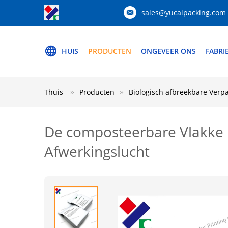
sales@yucaipacking.com
HUIS
PRODUCTEN
ONGEVEER ONS
FABRI
Thuis
Producten
Biologisch afbreekbare Verp
De composteerbare Vlakke B
Afwerkingslucht