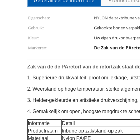
Gedetailleerde informatie
Productomsch
Eigenschap:
NYLON de zaktribune van
Gebruik:
Gekookte bonen verpak
Kleur:
Uw eigen drukontwerpe
De Zak van de PAret
Markeren:
Zak van de de PAretort van de retortzak staat
1.
Superieure drukkwaliteit, groot om lekkage, uits
2. Weerstand op hoge temperatuur, sterke algemen
3. Helder-gekleurde en artistieke drukverschijning, 
4. Gemakkelijk om open, hoogste rangdruk te sche
Informatie
Detail
Productnaam
tribune op zak/stand-up zak
Materiaal
Nylon PA/PE