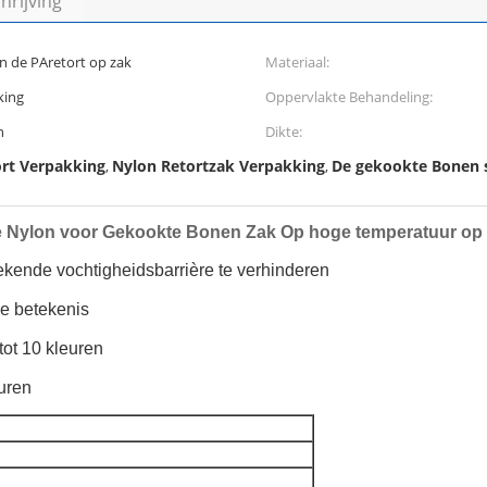
rijving
 de PAretort op zak
Materiaal:
king
Oppervlakte Behandeling:
n
Dikte:
ort Verpakking
Nylon Retortzak Verpakking
De gekookte Bonen 
,
,
 de Nylon voor Gekookte Bonen Zak Op hoge temperatuur op
tekende vochtigheidsbarrière te verhinderen
e betekenis
tot 10 kleuren
uren