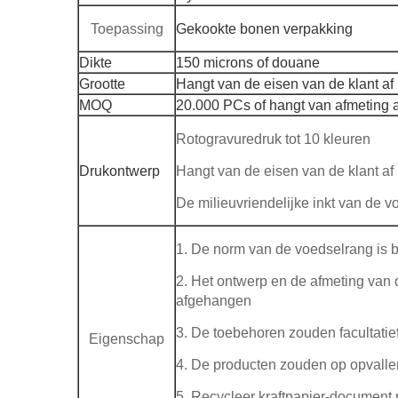
Toepassing
Gekookte bonen verpakking
Dikte
150 microns of douane
Grootte
Hangt van de eisen van de klant af
MOQ
20.000 PCs of hangt van afmeting a
Rotogravuredruk tot 10 kleuren
Drukontwerp
Hangt van de eisen van de klant af
De milieuvriendelijke inkt van de 
1. De norm van de voedselrang is b
2. Het ontwerp en de afmeting van 
afgehangen
3. De toebehoren zouden facultatief
Eigenschap
4. De producten zouden op opvall
5. Recycleer kraftpapier-document 