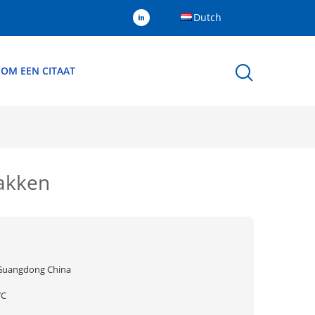
Dutch
 OM EEN CITAAT
pakken
Guangdong China
YC