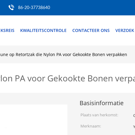
86-20-37738640
EKSREIS
KWALITEITSCONTROLE
CONTACTEER ONS
VERZOEK
bune op Retortzak die Nylon PA voor Gekookte Bonen verpakken
Nylon PA voor Gekookte Bonen ver
Basisinformatie
Plaats van herkomst:
Merknaam: