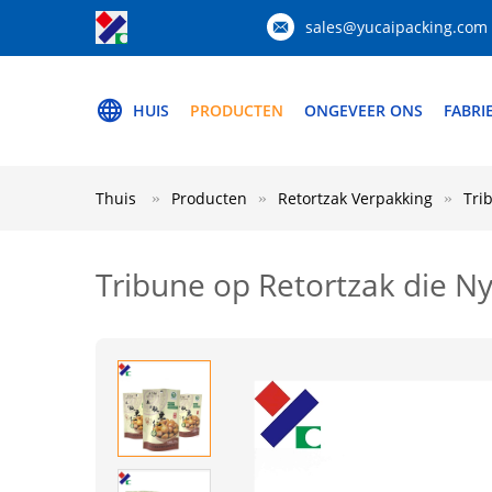
sales@yucaipacking.com
HUIS
PRODUCTEN
ONGEVEER ONS
FABRI
Thuis
Producten
Retortzak Verpakking
Tri
Tribune op Retortzak die 