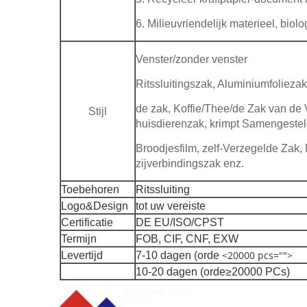
6. Milieuvriendelijk materieel, biol
Venster/zonder venster
Ritssluitingszak, Aluminiumfolieza
de zak, Koffie/Thee/de Zak van de
Stijl
huisdierenzak, krimpt Samengestel
Broodjesfilm, zelf-Verzegelde Zak,
zijverbindingszak enz.
Toebehoren
Ritssluiting
Logo&Design
tot uw vereiste
Certificatie
DE EU/ISO/CPST
Termijn
FOB, CIF, CNF, EXW
<20000 pcs="">
Levertijd
7-10 dagen (orde
10-20 dagen (orde≥20000 PCs)