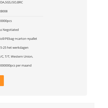
FDA,SGS,ISO,BRC
RB008
20000pcs
As Negotiated
Roll/PEbag→carton→pallet
15-25 het werkdagen
/C, T/T, Western Union,
3000000pcs per maand